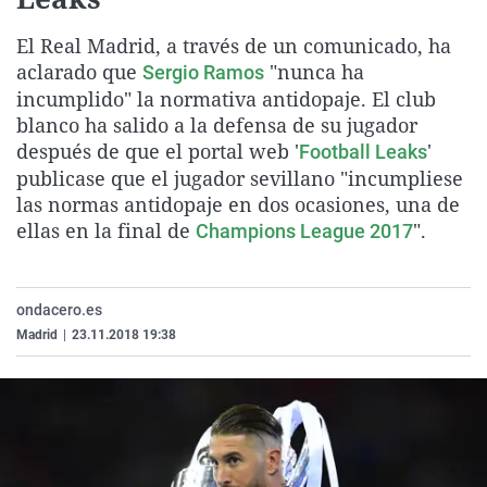
La rosa de los vientos
Caso
Extremadura
Virales
El Real Madrid, a través de un comunicado, ha
Gente viajera
Retornados
Galicia
Televisión
aclarado que
"nunca ha
Sergio Ramos
Como el perro y el gat
Equipo de investigaci
La Rioja
Elecciones
incumplido" la normativa antidopaje. El club
blanco ha salido a la defensa de su jugador
Operación Viuda Negr
Navarra
después de que el portal web '
'
Football Leaks
País Vasco
publicase que el jugador sevillano "incumpliese
las normas antidopaje en dos ocasiones, una de
ellas en la final de
".
Champions League 2017
ondacero.es
Madrid
|
23.11.2018 19:38