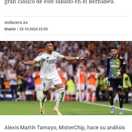
gran clásico de este sábado en el Bernabéu.
La rosa de los vientos
Caso
Extremadura
Virales
Gente viajera
Retornados
Galicia
Televisión
ondacero.es
Como el perro y el gat
Equipo de investigaci
La Rioja
Elecciones
Madrid
|
25.10.2024 22:55
Operación Viuda Negr
Navarra
País Vasco
Alexis Martín Tamayo, MisterChip, hace su análisis