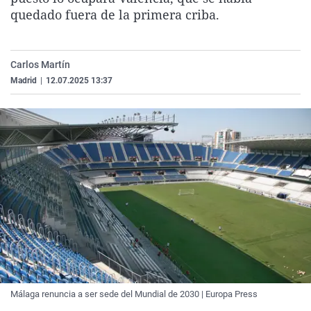
La rosa de los vientos
Caso
Extremadura
Virales
quedado fuera de la primera criba.
Gente viajera
Retornados
Galicia
Televisión
Como el perro y el gat
Equipo de investigaci
La Rioja
Elecciones
Carlos Martín
Madrid
|
12.07.2025 13:37
Operación Viuda Negr
Navarra
País Vasco
Málaga renuncia a ser sede del Mundial de 2030 | Europa Press