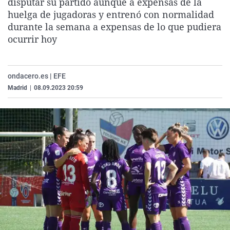
disputar su partido aunque a expensas de la
La rosa de los vientos
Caso
Extremadura
Virales
huelga de jugadoras y entrenó con normalidad
durante la semana a expensas de lo que pudiera
Gente viajera
Retornados
Galicia
Televisión
ocurrir hoy
Como el perro y el gat
Equipo de investigaci
La Rioja
Elecciones
Operación Viuda Negr
Navarra
ondacero.es | EFE
País Vasco
Madrid
|
08.09.2023 20:59