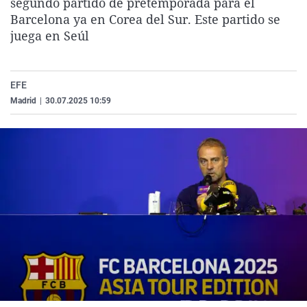
segundo partido de pretemporada para el
La rosa de los vientos
Caso
Extremadura
Virales
Barcelona ya en Corea del Sur. Este partido se
juega en Seúl
Gente viajera
Retornados
Galicia
Televisión
Como el perro y el gat
Equipo de investigaci
La Rioja
Elecciones
Operación Viuda Negr
Navarra
EFE
Madrid
|
30.07.2025 10:59
País Vasco