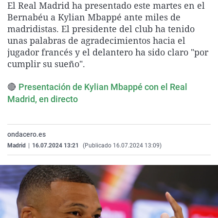
El Real Madrid ha presentado este martes en el
La rosa de los vientos
Caso
Extremadura
Virales
Bernabéu a Kylian Mbappé ante miles de
Gente viajera
Retornados
Galicia
Televisión
madridistas. El presidente del club ha tenido
unas palabras de agradecimientos hacia el
Como el perro y el gat
Equipo de investigaci
La Rioja
Elecciones
jugador francés y el delantero ha sido claro "por
Operación Viuda Negr
Navarra
cumplir su sueño".
País Vasco
🔴
Presentación de Kylian Mbappé con el Real
Madrid, en directo
ondacero.es
Madrid
|
16.07.2024 13:21
(Publicado 16.07.2024 13:09)