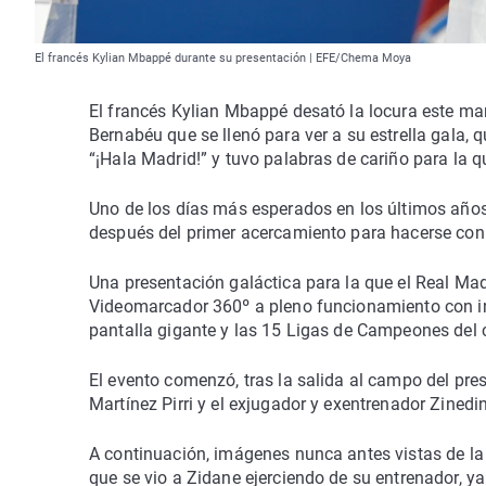
El francés Kylian Mbappé durante su presentación | EFE/Chema Moya
El francés Kylian Mbappé desató la locura este ma
Bernabéu que se llenó para ver a su estrella gala,
“¡Hala Madrid!” y tuvo palabras de cariño para la q
Uno de los días más esperados en los últimos años 
después del primer acercamiento para hacerse con s
Una presentación galáctica para la que el Real Ma
Videomarcador 360º a pleno funcionamiento con im
pantalla gigante y las 15 Ligas de Campeones del 
El evento comenzó, tras la salida al campo del pres
Martínez Pirri y el exjugador y exentrenador Zined
A continuación, imágenes nunca antes vistas de la
que se vio a Zidane ejerciendo de su entrenador, ya 