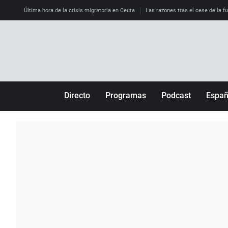
Última hora de la crisis migratoria en Ceuta
Las razones tras el cese de la f
Directo
Programas
Podcast
Espa
Más de uno
Los Perseguidos
Andalucía
Por fin
Malas decisiones
Aragón
Julia en la onda
Expedientes del más allá
Baleares
La brújula
El viaje del Guernica
Cantabria
Radioestadio
Invisibles
Cataluña
Radioestadio noche
Prohibido morirse
Comunidad de M
El colegio invisible
Esto no ha pasado
Comunitat Vale