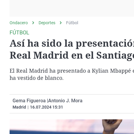
La rosa de los vientos
Caso
Extremadura
Gente viajera
Retornados
Galicia
Ondacero
Deportes
Como el perro y el
Fútbol
Equipo de investigación
La Rioja
gato
FÚTBOL
Operación Viuda
Navarra
Así ha sido la presentac
Negra
País Vasco
Real Madrid en el Santia
El Real Madrid ha presentado a Kylian Mbappé e
ha vestido de blanco.
Gema Figueroa |
Antonio J. Mora
Madrid
|
16.07.2024 15:31