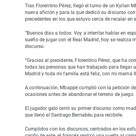
Tras Florentino Pérez, llegó el turno de un Kylian
nueva afición y para la que dedicó su discurso co
precedentes en los que estuvo cerca de recalar en e
“Buenos días a todos. Voy a intentar hablar en esp
sueño de jugar con el Real Madrid, hoy se realiza 
discurso.
“Gracias al presidente, Florentino Pérez, que ha c
todas las personas que han trabajado para llegar aq
Madrid y toda mi familia está feliz, con mi mamá l
A continuación, Mbappé cumplió con la petición de 
ocasiones antes de abandonar el terreno de juego.
El jugador galo cerró su primer discurso como madri
que llenó el Santiago Bernabéu para recibirle.
Cumplidos con los discursos, centrados en los esf
cariño de este, el francés realizó una vuelta al ca