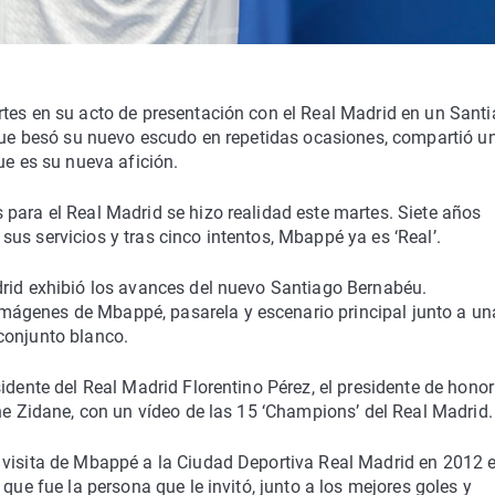
rtes en su acto de presentación con el Real Madrid en un Sant
 que besó su nuevo escudo en repetidas ocasiones, compartió u
ue es su nueva afición.
para el Real Madrid se hizo realidad este martes. Siete años
us servicios y tras cinco intentos, Mbappé ya es ‘Real’.
drid exhibió los avances del nuevo Santiago Bernabéu.
ágenes de Mbappé, pasarela y escenario principal junto a un
conjunto blanco.
idente del Real Madrid Florentino Pérez, el presidente de hono
ine Zidane, con un vídeo de las 15 ‘Champions’ del Real Madrid.
 visita de Mbappé a la Ciudad Deportiva Real Madrid en 2012 e
que fue la persona que le invitó, junto a los mejores goles y