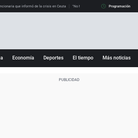
uncionaria que informó de la crisis en Ceuta
"No hay mafias, que no nos engañen": exper
Programación
ña
Economía
Deportes
El tiempo
Más noticias
Fútbol
Sociedad
Baloncesto
Mundo
Tenis
Salud
Motor
Cultura
Ciencia y Tecnología
adrid
Gastronomía
nciana
Medio ambiente