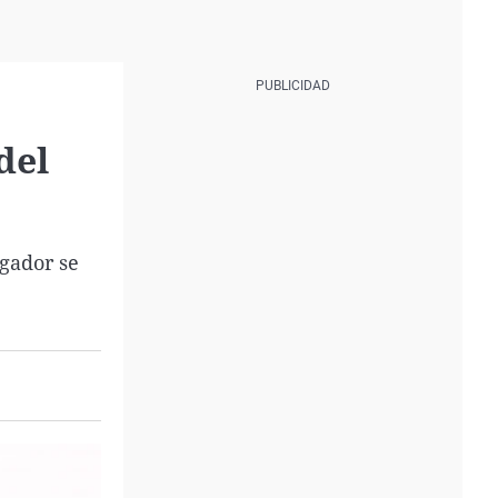
del
gador se