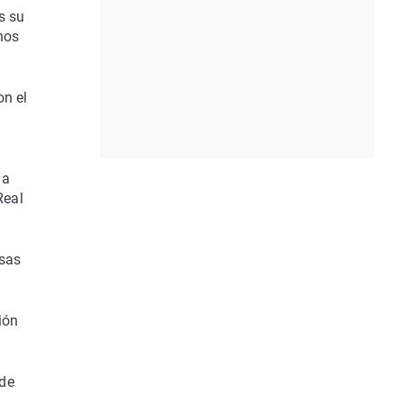
s su
nos
on el
 a
Real
osas
ión
 de