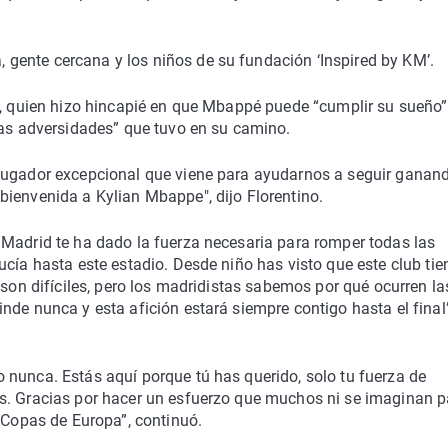
gente cercana y los niños de su fundación ‘Inspired by KM’.
ez, quien hizo hincapié en que Mbappé puede “cumplir su sueño”
las adversidades” que tuvo en su camino.
 jugador excepcional que viene para ayudarnos a seguir ganan
bienvenida a Kylian Mbappe", dijo Florentino.
 Madrid te ha dado la fuerza necesaria para romper todas las
ucía hasta este estadio. Desde niño has visto que este club tie
 son difíciles, pero los madridistas sabemos por qué ocurren la
nde nunca y esta afición estará siempre contigo hasta el final”
 nunca. Estás aquí porque tú has querido, solo tu fuerza de
s. Gracias por hacer un esfuerzo que muchos ni se imaginan p
5 Copas de Europa”, continuó.