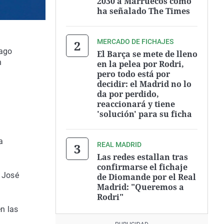
2030 a Marruecos como
ha señalado The Times
MERCADO DE FICHAJES
iago
El Barça se mete de lleno
n
en la pelea por Rodri,
pero todo está por
decidir: el Madrid no lo
da por perdido,
reaccionará y tiene
'solución' para su ficha
a
REAL MADRID
Las redes estallan tras
confirmarse el fichaje
r José
de Diomande por el Real
Madrid: "Queremos a
Rodri"
n las