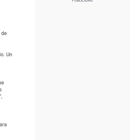
 de
do. Un
ne
s
,
ara