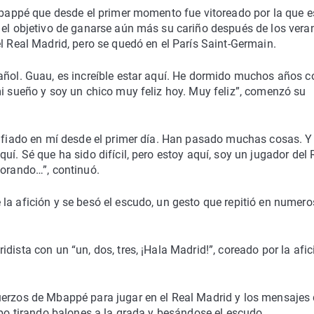
 Mbappé que desde el primer momento fue vitoreado por la que e
n el objetivo de ganarse aún más su cariño después de los vera
l Real Madrid, pero se quedó en el París Saint-Germain.
añol. Guau, es increíble estar aquí. He dormido muchos años c
mi sueño y soy un chico muy feliz hoy. Muy feliz”, comenzó su
onfiado en mí desde el primer día. Han pasado muchas cosas. Y
uí. Sé que ha sido difícil, pero estoy aquí, soy un jugador del 
lorando…”, continuó.
la afición y se besó el escudo, un gesto que repitió en numer
dista con un “un, dos, tres, ¡Hala Madrid!”, coreado por la afic
uerzos de Mbappé para jugar en el Real Madrid y los mensajes
mpo tirando balones a la grada y besándose el escudo.