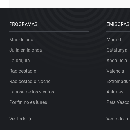
PROGRAMAS
EMISORAS
Más de uno
Madrid
Julia en la onda
Catalunya
La brújula
Andalucía
Radioestadio
Valencia
Radioestadio Noche
Extremadu
La rosa de los vientos
Asturias
Por fin no es lunes
País Vasco
Ver todo
Ver todo