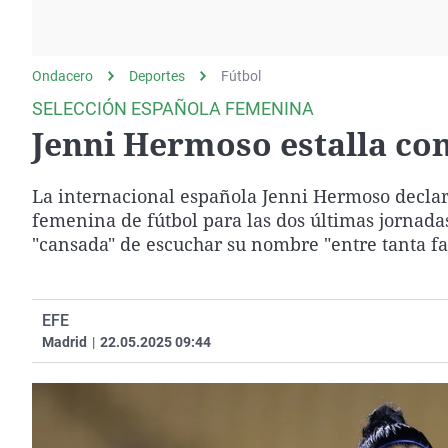
La rosa de los vientos
Caso
Extremadura
Gente viajera
Retornados
Galicia
Ondacero
Deportes
Como el perro y el
Fútbol
Equipo de investigación
La Rioja
gato
SELECCIÓN ESPAÑOLA FEMENINA
Operación Viuda
Navarra
Jenni Hermoso estalla co
Negra
País Vasco
La internacional española Jenni Hermoso declaró
femenina de fútbol para las dos últimas jornadas
"cansada" de escuchar su nombre "entre tanta fa
EFE
Madrid
|
22.05.2025 09:44