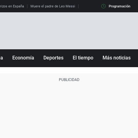
erizos en España
Muere el padre de Leo Messi
La diferencia entre observar el eclip
Programación
ña
Economía
Deportes
El tiempo
Más noticias
Fútbol
Sociedad
Baloncesto
Mundo
Tenis
Salud
Motor
Cultura
Ciencia y Tecnología
adrid
Gastronomía
nciana
Medio ambiente