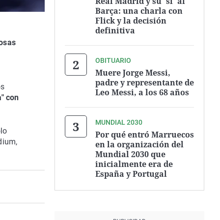
Real Madrid y su 'sí' al
Barça: una charla con
Flick y la decisión
definitiva
cosas
OBITUARIO
Muere Jorge Messi,
padre y representante de
os
Leo Messi, a los 68 años
a" con
MUNDIAL 2030
olo
Por qué entró Marruecos
dium,
en la organización del
Mundial 2030 que
inicialmente era de
España y Portugal