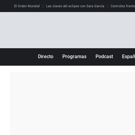
El Orden Mundial
Las claves del eclipse con Sara García
Controles front
Directo
Programas
Podcast
Espa
Más de uno
Los Perseguidos
Andalucía
Por fin
Malas decisiones
Aragón
Julia en la onda
Expedientes del más allá
Baleares
La brújula
El viaje del Guernica
Cantabria
Radioestadio
Invisibles
Cataluña
Radioestadio noche
Prohibido morirse
Comunidad de M
El colegio invisible
Esto no ha pasado
Comunitat Vale