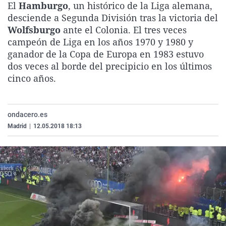
El
Hamburgo
, un histórico de la Liga alemana,
La rosa de los vientos
Caso
Extremadura
Virales
desciende a Segunda División tras la victoria del
Gente viajera
Retornados
Galicia
Televisión
Wolfsburgo
ante el Colonia. El tres veces
campeón de Liga en los años 1970 y 1980 y
Como el perro y el gat
Equipo de investigaci
La Rioja
Elecciones
ganador de la Copa de Europa en 1983 estuvo
Operación Viuda Negr
Navarra
dos veces al borde del precipicio en los últimos
cinco años.
País Vasco
ondacero.es
Madrid
|
12.05.2018 18:13