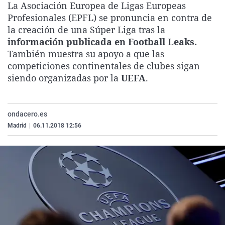
La Asociación Europea de Ligas Europeas
La rosa de los vientos
Caso
Extremadura
Virales
Profesionales (EPFL) se pronuncia en contra de
Gente viajera
Retornados
Galicia
Televisión
la creación de una Súper Liga tras la
información publicada en Football Leaks.
Como el perro y el gat
Equipo de investigaci
La Rioja
Elecciones
También muestra su apoyo a que las
Operación Viuda Negr
Navarra
competiciones continentales de clubes sigan
siendo organizadas por la
UEFA
.
País Vasco
ondacero.es
Madrid
|
06.11.2018 12:56