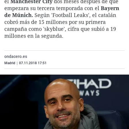
el
Manchester City
dos meses después de que
La rosa de los vientos
Caso
Extremadura
Virales
empezara su tercera temporada con el
Bayern
de Múnich.
Según 'Football Leaks', el catalán
Gente viajera
Retornados
Galicia
Televisión
cobró más de 15 millones por su primera
Como el perro y el gat
Equipo de investigaci
La Rioja
Elecciones
campaña como 'skyblue', cifra que subió a 19
millones en la segunda.
Operación Viuda Negr
Navarra
País Vasco
ondacero.es
Madrid
|
07.11.2018 17:51