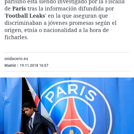
parisino está siendo investigado por la Fiscalía
La rosa de los vientos
Caso
Extremadura
Virales
de
París
tras la información difundida por
'
Football Leaks
' en la que aseguran que
Gente viajera
Retornados
Galicia
Televisión
discriminaban a jóvenes promesas según el
Como el perro y el gat
Equipo de investigaci
La Rioja
Elecciones
origen, etnia o nacionalidad a la hora de
ficharles.
Operación Viuda Negr
Navarra
País Vasco
ondacero.es
Madrid
|
19.11.2018 16:57