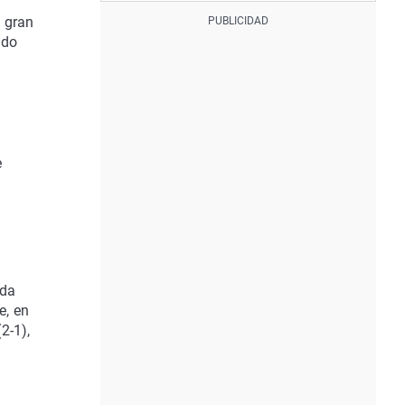
a gran
ido
n
e
ada
e, en
2-1),