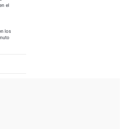
en el
en los
inuto