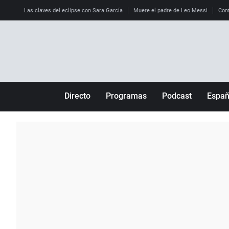
Las claves del eclipse con Sara García
Muere el padre de Leo Messi
Cont
Directo
Programas
Podcast
Espa
Más de uno
Los Perseguidos
Andalucía
Por fin
Malas decisiones
Aragón
Julia en la onda
Expedientes del más allá
Baleares
La brújula
El viaje del Guernica
Cantabria
Radioestadio
Invisibles
Cataluña
Radioestadio noche
Prohibido morirse
Comunidad de M
El colegio invisible
Esto no ha pasado
Comunitat Vale