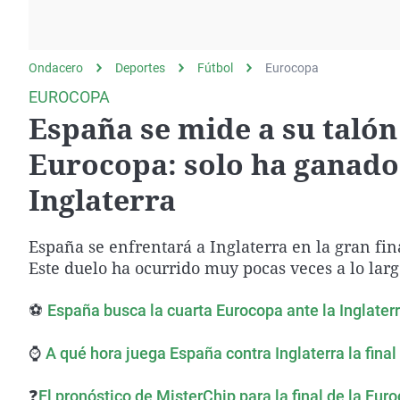
La rosa de los vientos
Caso
Extremadura
Gente viajera
Retornados
Galicia
Ondacero
Deportes
Como el perro y el
Fútbol
Equipo de investigación
Eurocopa
La Rioja
gato
EUROCOPA
Operación Viuda
Navarra
España se mide a su talón 
Negra
País Vasco
Eurocopa: solo ha ganado 
Inglaterra
España se enfrentará a Inglaterra en la gran fi
Este duelo ha ocurrido muy pocas veces a lo largo
⚽
España busca la cuarta Eurocopa ante la Inglater
⌚
A qué hora juega España contra Inglaterra la final
❓
El pronóstico de MisterChip para la final de la Eur