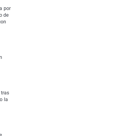
a por
o de
con
en
 tras
o la
e