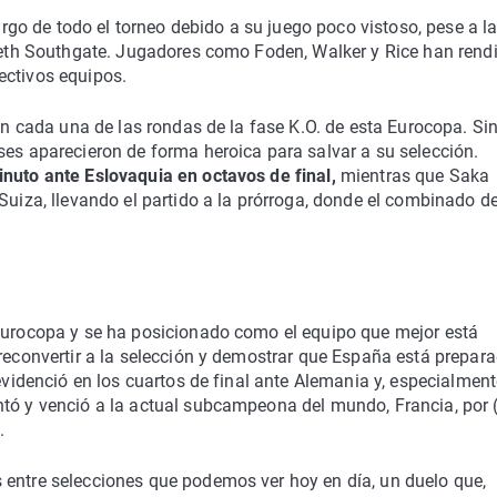
largo de todo el torneo debido a su juego poco vistoso, pese a l
areth Southgate. Jugadores como Foden, Walker y Rice han rend
ectivos equipos.
 en cada una de las rondas de la fase K.O. de esta Eurocopa. Si
ses aparecieron de forma heroica para salvar a su selección.
inuto ante Eslovaquia en octavos de final,
mientras que Saka
Suiza, llevando el partido a la prórroga, donde el combinado d
 Eurocopa y se ha posicionado como el equipo que mejor está
 reconvertir a la selección y demostrar que España está prepar
 evidenció en los cuartos de final ante Alemania y, especialment
tó y venció a la actual subcampeona del mundo, Francia, por (
.
 entre selecciones que podemos ver hoy en día, un duelo que,