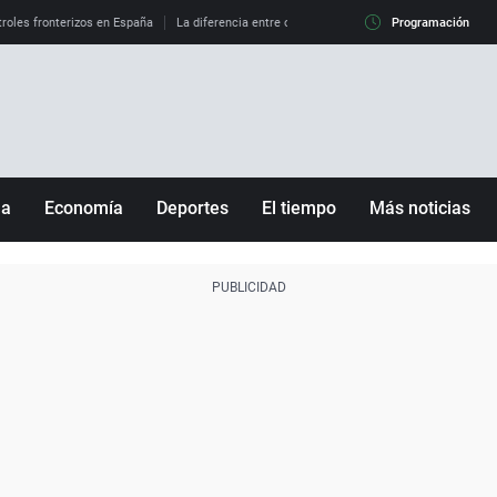
roles fronterizos en España
La diferencia entre observar el eclipse al 99% y al 100%
Programación
ña
Economía
Deportes
El tiempo
Más noticias
Fútbol
Sociedad
Baloncesto
Mundo
Tenis
Salud
Motor
Cultura
Ciencia y Tecnología
adrid
Gastronomía
nciana
Medio ambiente