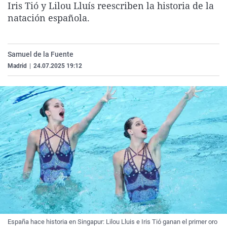
Iris Tió y Lilou Lluís reescriben la historia de la
La rosa de los vientos
Caso
Extremadura
Virales
natación española.
Gente viajera
Retornados
Galicia
Televisión
Como el perro y el gat
Equipo de investigaci
La Rioja
Elecciones
Samuel de la Fuente
Operación Viuda Negr
Navarra
Madrid
|
24.07.2025 19:12
País Vasco
España hace historia en Singapur: Lilou Lluis e Iris Tió ganan el primer oro