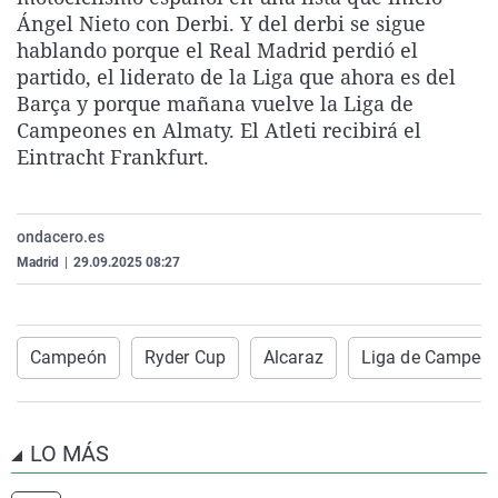
La rosa de los vientos
Caso
Extremadura
Virales
Ángel Nieto con Derbi. Y del derbi se sigue
hablando porque el Real Madrid perdió el
Gente viajera
Retornados
Galicia
Televisión
partido, el liderato de la Liga que ahora es del
Como el perro y el gat
Equipo de investigaci
La Rioja
Elecciones
Barça y porque mañana vuelve la Liga de
Campeones en Almaty. El Atleti recibirá el
Operación Viuda Negr
Navarra
Eintracht Frankfurt.
País Vasco
ondacero.es
Madrid
|
29.09.2025 08:27
Campeón
Ryder Cup
Alcaraz
Liga de Campeo
LO MÁS