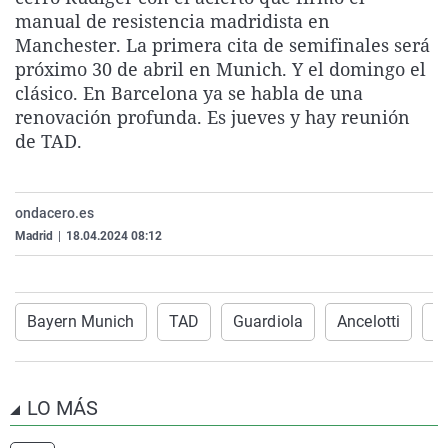
La rosa de los vientos
Caso
Extremadura
Virales
manual de resistencia madridista en
Manchester. La primera cita de semifinales será
Gente viajera
Retornados
Galicia
Televisión
próximo 30 de abril en Munich. Y el domingo el
Como el perro y el gat
Equipo de investigaci
La Rioja
Elecciones
clásico. En Barcelona ya se habla de una
renovación profunda. Es jueves y hay reunión
Operación Viuda Negr
Navarra
de TAD.
País Vasco
ondacero.es
Madrid
|
18.04.2024 08:12
Bayern Munich
TAD
Guardiola
Ancelotti
F
LO MÁS