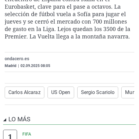
La rosa de los vientos
Caso
Extremadura
Virales
Eurobasket, clave para el pase a octavos. La
selección de fútbol vuela a Sofía para jugar el
Gente viajera
Retornados
Galicia
Televisión
jueves y se cerró el mercado con 700 millones
Como el perro y el gat
Equipo de investigaci
La Rioja
Elecciones
de gasto en la Liga. Lejos quedan los 3500 de la
Premier. La Vuelta llega a la montaña navarra.
Operación Viuda Negr
Navarra
País Vasco
ondacero.es
Madrid
|
02.09.2025 08:05
Carlos Alcaraz
US Open
Sergio Scariolo
Mundi
LO MÁS
FIFA