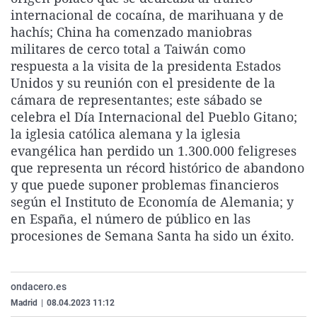
La rosa de los vientos
Caso
Extremadura
Virales
internacional de cocaína, de marihuana y de
hachís; China ha comenzado maniobras
Gente viajera
Retornados
Galicia
Televisión
militares de cerco total a Taiwán como
Como el perro y el gat
Equipo de investigaci
La Rioja
Elecciones
respuesta a la visita de la presidenta Estados
Unidos y su reunión con el presidente de la
Operación Viuda Negr
Navarra
cámara de representantes; este sábado se
País Vasco
celebra el Día Internacional del Pueblo Gitano;
la iglesia católica alemana y la iglesia
evangélica han perdido un 1.300.000 feligreses
que representa un récord histórico de abandono
y que puede suponer problemas financieros
según el Instituto de Economía de Alemania; y
en España, el número de público en las
procesiones de Semana Santa ha sido un éxito.
ondacero.es
Madrid
|
08.04.2023 11:12