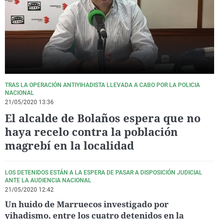
La rosa de los vientos
Caso
Extremadura
Virales
Gente viajera
Retornados
Galicia
Televisión
Como el perro y el gat
Equipo de investigaci
La Rioja
Elecciones
Operación Viuda Negr
Navarra
País Vasco
TRAS LA OPERACIÓN ANTIYIHADISTA LLEVADA A CABO POR LA POLICIA
NACIONAL
21/05/2020 13:36
El alcalde de Bolaños espera que no
haya recelo contra la población
magrebí en la localidad
LOS DETENIDOS ESTÁN A LA ESPERA DE PASAR A DISPOSICIÓN JUDICIAL
ANTE LA AUDIENCIA NACIONAL
21/05/2020 12:42
Un huido de Marruecos investigado por
yihadismo, entre los cuatro detenidos en la