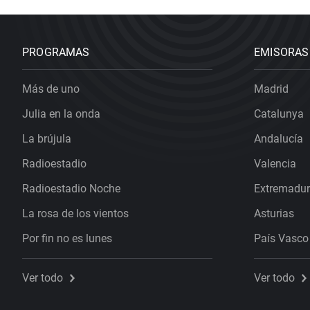
PROGRAMAS
EMISORAS
Más de uno
Madrid
Julia en la onda
Catalunya
La brújula
Andalucía
Radioestadio
Valencia
Radioestadio Noche
Extremadu
La rosa de los vientos
Asturias
Por fin no es lunes
País Vasco
Ver todo
Ver todo