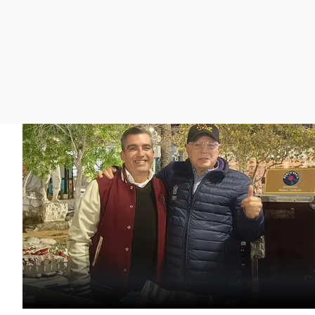
La rosa de los vientos
Caso
Extremadura
Gente viajera
Retornados
Galicia
Como el perro y el
Equipo de investigación
La Rioja
gato
Operación Viuda
Navarra
Negra
País Vasco