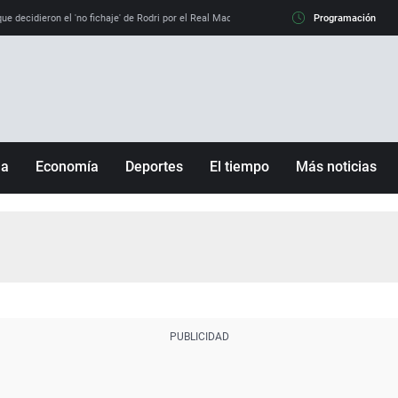
e decidieron el 'no fichaje' de Rodri por el Real Madrid y su 'sí' al Barça
Programación
La llamada de
ña
Economía
Deportes
El tiempo
Más noticias
Fútbol
Sociedad
Baloncesto
Mundo
Tenis
Salud
Motor
Cultura
Ciencia y Tecnología
adrid
Gastronomía
nciana
Medio ambiente