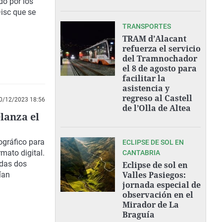
do por los
Disc que se
TRANSPORTES
TRAM d’Alacant
refuerza el servicio
del Tramnochador
el 8 de agosto para
facilitar la
asistencia y
regreso al Castell
0/12/2023 18:56
de l’Olla de Altea
elanza el
gráfico para
ECLIPSE DE SOL EN
mato digital.
CANTABRIA
adas dos
Eclipse de sol en
Valles Pasiegos:
ían
jornada especial de
observación en el
Mirador de La
Braguía