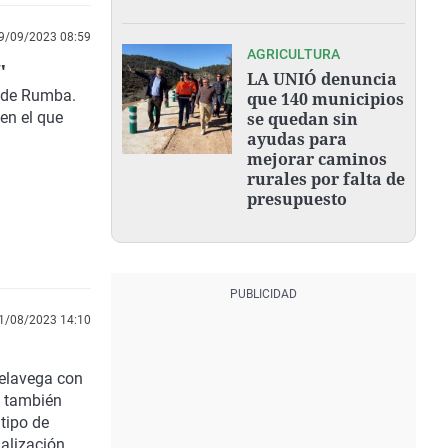
9/09/2023 08:59
AGRICULTURA
"
LA UNIÓ denuncia
R de Rumba.
que 140 municipios
en el que
se quedan sin
ayudas para
mejorar caminos
rurales por falta de
presupuesto
1/08/2023 14:10
relavega con
a también
 tipo de
alización.