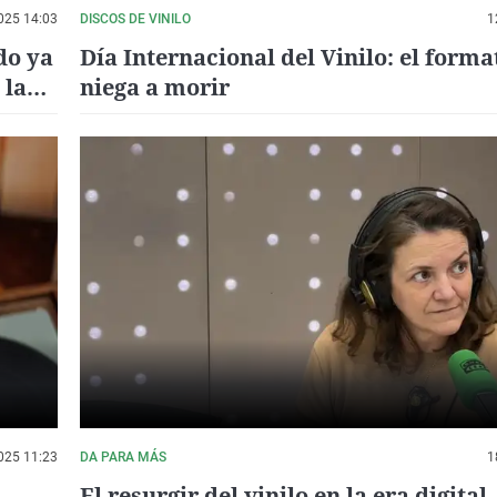
025 14:03
DISCOS DE VINILO
1
do ya
Día Internacional del Vinilo: el forma
 la
niega a morir
025 11:23
DA PARA MÁS
1
El resurgir del vinilo en la era digital