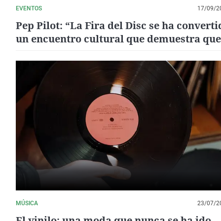
EVENTOS
17/09/2
Pep Pilot: “La Fira del Disc se ha converti
un encuentro cultural que demuestra que
fiebre por el LP ha vuelto a revivir”
MÚSICA
23/07/2
El vinilo: una moda que nunca se ha ido