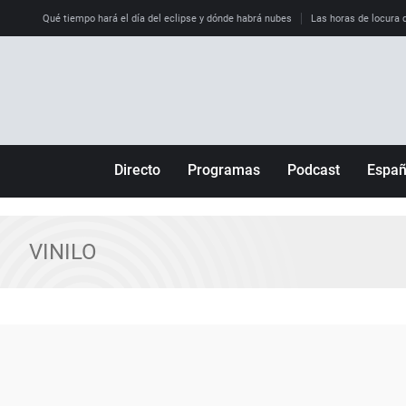
Qué tiempo hará el día del eclipse y dónde habrá nubes
Las horas de locura qu
Directo
Programas
Podcast
Espa
Más de uno
Los Perseguidos
Andalucía
Por fin
Malas decisiones
Aragón
VINILO
Julia en la onda
Expedientes del más allá
Baleares
La brújula
El viaje del Guernica
Cantabria
Radioestadio
Invisibles
Cataluña
Radioestadio noche
Prohibido morirse
Comunidad de M
El colegio invisible
Esto no ha pasado
Comunitat Vale