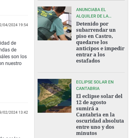
ANUNCIABA EL
ALQUILER DE LA
VIVIENDA COMPLETA
Detenido por
2/04/2024 19:54
POR 750 EUROS
subarrendar un
piso en Castro,
quedarse los
idad de
anticipos e impedir
endas de
entrar a los
áles son los
estafados
on nuestro
ECLIPSE SOLAR EN
CANTABRIA
El eclipse solar del
12 de agosto
sumirá a
9/02/2024 13:42
Cantabria en la
oscuridad absoluta
entre uno y dos
minutos