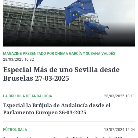
La rosa de los vientos
Caso
Extremadura
Virales
Gente viajera
Retornados
Galicia
Televisión
Como el perro y el gat
Equipo de investigaci
La Rioja
Elecciones
Operación Viuda Negr
Navarra
País Vasco
MAGAZINE PRESENTADO POR CHEMA GARCÍA Y SUSANA VALDÉS
28/03/2025 10:32
Especial Más de uno Sevilla desde
Bruselas 27-03-2025
LA BRÚJULA DE ANDALUCÍA
28/03/2025 10:11
Especial la Brújula de Andalucía desde el
Parlamento Europeo 26-03-2025
FÚTBOL SALA
18/07/2024 14:04