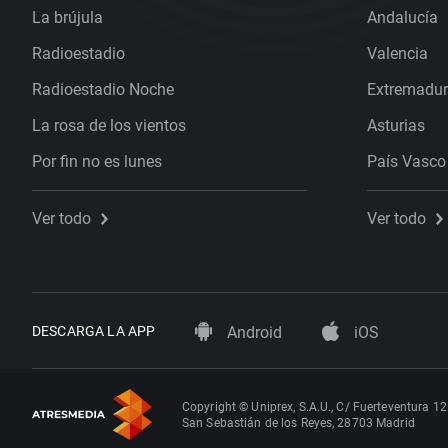
La brújula
Andalucía
Radioestadio
Valencia
Radioestadio Noche
Extremadu
La rosa de los vientos
Asturias
Por fin no es lunes
País Vasco
Ver todo
Ver todo
DESCARGA LA APP
Android
iOS
Copyright © Uniprex, S.A.U., C/ Fuerteventura 12
San Sebastián de los Reyes, 28703 Madrid