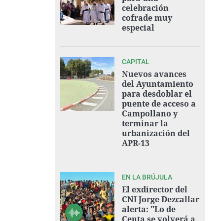
celebración
cofrade muy
especial
CAPITAL
Nuevos avances
del Ayuntamiento
para desdoblar el
puente de acceso a
Campollano y
terminar la
urbanización del
APR-13
EN LA BRÚJULA
El exdirector del
CNI Jorge Dezcallar
alerta: "Lo de
Ceuta se volverá a