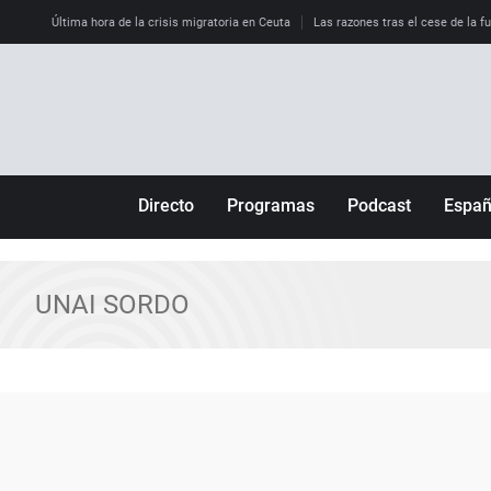
Última hora de la crisis migratoria en Ceuta
Las razones tras el cese de la f
Directo
Programas
Podcast
Espa
Más de uno
Los Perseguidos
Andalucía
Por fin
Malas decisiones
Aragón
UNAI SORDO
Julia en la onda
Expedientes del más allá
Baleares
La brújula
El viaje del Guernica
Cantabria
Radioestadio
Invisibles
Cataluña
Radioestadio noche
Prohibido morirse
Comunidad de M
El colegio invisible
Esto no ha pasado
Comunitat Vale