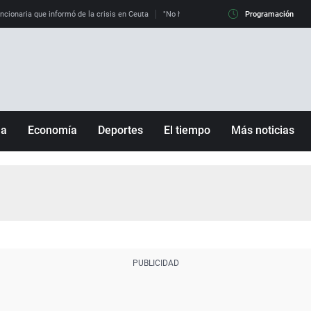
uncionaria que informó de la crisis en Ceuta
"No hay mafias, que no nos engañen": exper
Programación
ña
Economía
Deportes
El tiempo
Más noticias
Fútbol
Sociedad
Baloncesto
Mundo
Tenis
Salud
Motor
Cultura
Ciencia y Tecnología
adrid
Gastronomía
nciana
Medio ambiente