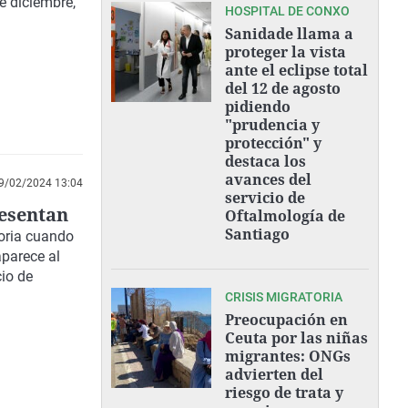
e diciembre,
HOSPITAL DE CONXO
Sanidade llama a
proteger la vista
ante el eclipse total
del 12 de agosto
pidiendo
"prudencia y
protección" y
destaca los
avances del
9/02/2024 13:04
servicio de
resentan
Oftalmología de
Santiago
oria cuando
aparece al
cio de
CRISIS MIGRATORIA
Preocupación en
Ceuta por las niñas
migrantes: ONGs
advierten del
riesgo de trata y