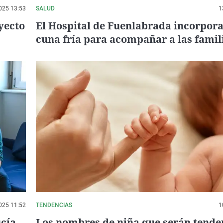
025 13:53
SALUD
1
yecto
El Hospital de Fuenlabrada incorpor
cuna fría para acompañar a las famili
duelo perinatal
025 11:52
TENDENCIAS
1
cía,
Los nombres de niña que serán tende