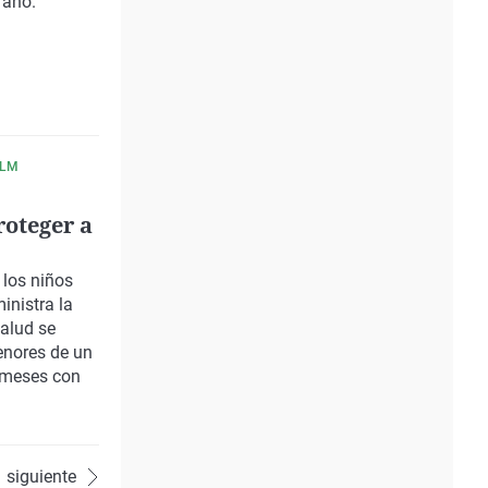
 año.
CLM
oteger a
 los niños
inistra la
salud se
enores de un
 meses con
siguiente