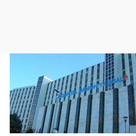
La rosa de los vientos
Caso
Extremadura
Gente viajera
Retornados
Galicia
Como el perro y el
Equipo de investigación
La Rioja
gato
Operación Viuda
Navarra
Negra
País Vasco