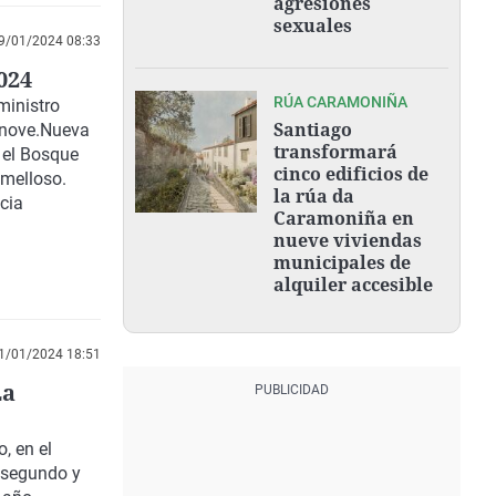
agresiones
sexuales
9/01/2024 08:33
024
RÚA CARAMONIÑA
ministro
Santiago
cnove.Nueva
transformará
 el Bosque
cinco edificios de
omelloso.
la rúa da
cia
Caramoniña en
nueve viviendas
municipales de
alquiler accesible
1/01/2024 18:51
La
, en el
 segundo y