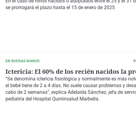
En el caso de niños nacidos o adoptados entre el 25 y el 31 d
se prorrogará el plazo hasta el 15 de enero de 2025
EN BUENAS MANOS
0
Ictericia: El 60% de los recién nacidos la p
“Se denomina
ictericia fisiológica
y normalmente es más not
el bebé tiene de 2 a 4 días. No suele causar problemas y des
cabo de 2 semanas”, explica
Adelaida Sánchez, jefa de servi
pediatría del Hospital Quirónsalud Marbella.