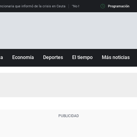
uncionaria que informó de la crisis en Ceuta
"No hay mafias, que no nos engañen": exper
Programación
ña
Economía
Deportes
El tiempo
Más noticias
Fútbol
Sociedad
Baloncesto
Mundo
Tenis
Salud
Motor
Cultura
Ciencia y Tecnología
adrid
Gastronomía
nciana
Medio ambiente