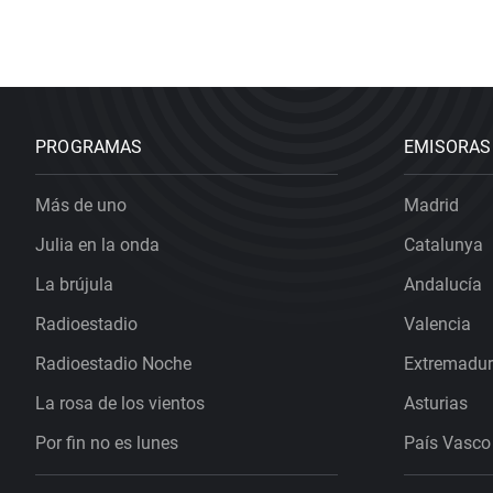
PROGRAMAS
EMISORAS
Más de uno
Madrid
Julia en la onda
Catalunya
La brújula
Andalucía
Radioestadio
Valencia
Radioestadio Noche
Extremadu
La rosa de los vientos
Asturias
Por fin no es lunes
País Vasco