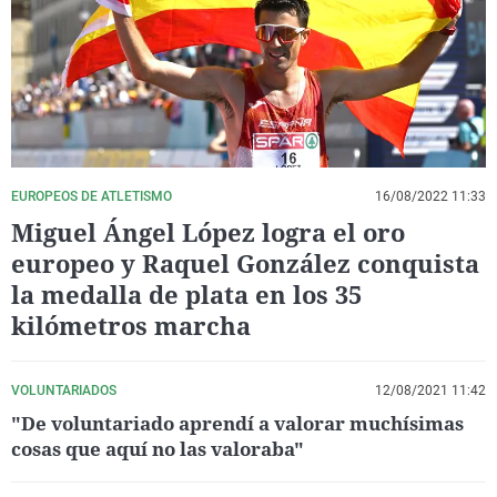
La rosa de los vientos
Caso
Extremadura
Virales
Gente viajera
Retornados
Galicia
Televisión
Como el perro y el gat
Equipo de investigaci
La Rioja
Elecciones
Operación Viuda Negr
Navarra
País Vasco
EUROPEOS DE ATLETISMO
16/08/2022 11:33
Miguel Ángel López logra el oro
europeo y Raquel González conquista
la medalla de plata en los 35
kilómetros marcha
VOLUNTARIADOS
12/08/2021 11:42
"De voluntariado aprendí a valorar muchísimas
cosas que aquí no las valoraba"