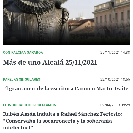
La rosa de los vientos
Caso
Extremadura
Virales
Gente viajera
Retornados
Galicia
Televisión
Como el perro y el gat
Equipo de investigaci
La Rioja
Elecciones
Operación Viuda Negr
Navarra
País Vasco
CON PALOMA GARABOA
25/11/2021 14:38
Más de uno Alcalá 25/11/2021
PAREJAS SINGULARES
22/10/2021 18:55
El gran amor de la escritora Carmen Martín Gaite
EL INDULTADO DE RUBÉN AMÓN
02/04/2019 09:29
Rubén Amón indulta a Rafael Sánchez Ferlosio:
"Conservaba la socarronería y la soberanía
intelectual"