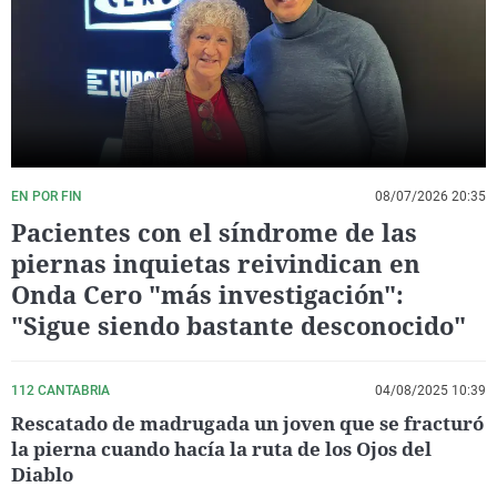
La rosa de los vientos
Caso
Extremadura
Virales
Gente viajera
Retornados
Galicia
Televisión
Como el perro y el gat
Equipo de investigaci
La Rioja
Elecciones
Operación Viuda Negr
Navarra
País Vasco
EN POR FIN
08/07/2026 20:35
Pacientes con el síndrome de las
piernas inquietas reivindican en
Onda Cero "más investigación":
"Sigue siendo bastante desconocido"
112 CANTABRIA
04/08/2025 10:39
Rescatado de madrugada un joven que se fracturó
la pierna cuando hacía la ruta de los Ojos del
Diablo