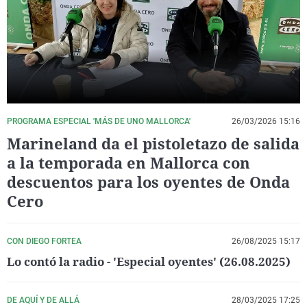
La rosa de los vientos
Caso
Extremadura
Virales
Gente viajera
Retornados
Galicia
Televisión
Como el perro y el gat
Equipo de investigaci
La Rioja
Elecciones
Operación Viuda Negr
Navarra
País Vasco
PROGRAMA ESPECIAL 'MÁS DE UNO MALLORCA'
26/03/2026 15:16
Marineland da el pistoletazo de salida
a la temporada en Mallorca con
descuentos para los oyentes de Onda
Cero
CON DIEGO FORTEA
26/08/2025 15:17
Lo contó la radio - 'Especial oyentes' (26.08.2025)
DE AQUÍ Y DE ALLÁ
28/03/2025 17:25