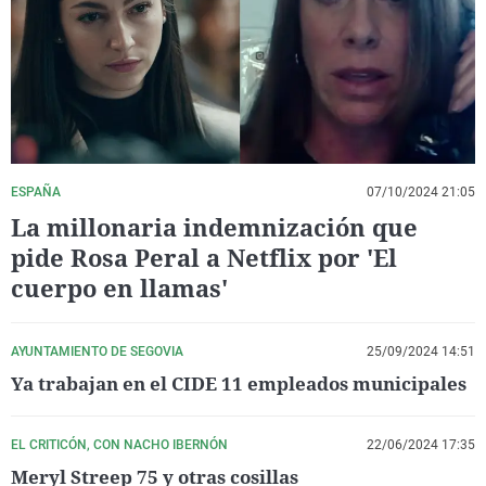
La rosa de los vientos
Caso
Extremadura
Virales
Gente viajera
Retornados
Galicia
Televisión
Como el perro y el gat
Equipo de investigaci
La Rioja
Elecciones
Operación Viuda Negr
Navarra
País Vasco
ESPAÑA
07/10/2024 21:05
La millonaria indemnización que
pide Rosa Peral a Netflix por 'El
cuerpo en llamas'
AYUNTAMIENTO DE SEGOVIA
25/09/2024 14:51
Ya trabajan en el CIDE 11 empleados municipales
EL CRITICÓN, CON NACHO IBERNÓN
22/06/2024 17:35
Meryl Streep 75 y otras cosillas