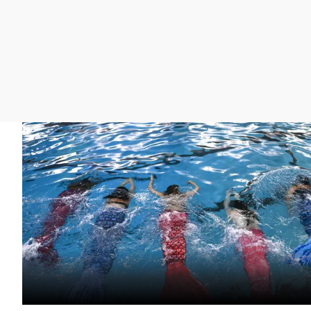
La rosa de los vientos
Caso
Extremadura
Gente viajera
Retornados
Galicia
Como el perro y el
Equipo de investigación
La Rioja
gato
Operación Viuda
Navarra
Negra
País Vasco