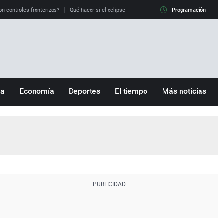
on controles fronterizos?
Qué hacer si el eclipse me pilla conduciendo
Programación
Qué tiempo 
ña
Economía
Deportes
El tiempo
Más noticias
Fútbol
Sociedad
Baloncesto
Mundo
Tenis
Salud
Motor
Cultura
Ciencia y Tecnología
adrid
Gastronomía
nciana
Medio ambiente