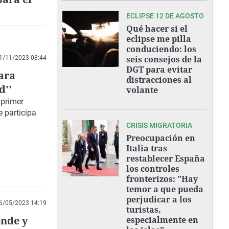
ECLIPSE 12 DE AGOSTO
Qué hacer si el
eclipse me pilla
conduciendo: los
seis consejos de la
1/11/2023 08:44
DGT para evitar
ara
distracciones al
d''
volante
 primer
 participa
CRISIS MIGRATORIA
Preocupación en
Italia tras
restablecer España
los controles
fronterizos: "Hay
temor a que pueda
perjudicar a los
6/05/2023 14:19
turistas,
ónde y
especialmente en