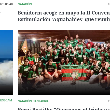
025 06:40
NATACIÓN
1
e
Benidorm acoge en mayo la II Conven
Estimulación ‘Aquababies’ que reuni
de 120 profesionales de todo el mund
L ESSCAM
NATACIÓN CANTABRIA
1
Berni Bustillo: "Queremos el triplete 