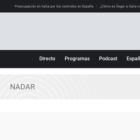
Preocupación en Italia por los controles en España
¿Cómo es llegar a Italia c
Directo
Programas
Podcast
Espa
Más de uno
Los Perseguidos
Andalucía
Por fin
Malas decisiones
Aragón
NADAR
Julia en la onda
Expedientes del más allá
Baleares
La brújula
El viaje del Guernica
Cantabria
Radioestadio
Invisibles
Cataluña
Radioestadio noche
Prohibido morirse
Comunidad de M
El colegio invisible
Esto no ha pasado
Comunitat Vale