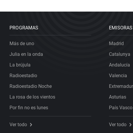
PROGRAMAS
EMISORAS
Más de uno
Madrid
Julia en la onda
Catalunya
La brújula
Andalucía
Radioestadio
Valencia
Radioestadio Noche
Extremadu
La rosa de los vientos
Asturias
Por fin no es lunes
País Vasco
Ver todo
Ver todo