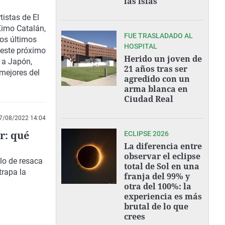
las islas"
istas de El
Ximo Catalán,
FUE TRASLADADO AL
los últimos
HOSPITAL
á este próximo
Herido un joven de
e a Japón,
21 años tras ser
mejores del
agredido con un
arma blanca en
Ciudad Real
7/08/2022 14:04
r: qué
ECLIPSE 2026
La diferencia entre
observar el eclipse
llo de resaca
total de Sol en una
trapa la
franja del 99% y
otra del 100%: la
experiencia es más
brutal de lo que
crees