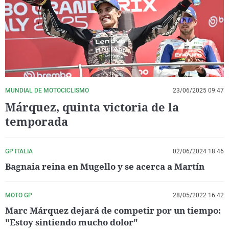
La rosa de los vientos
Caso
Extremadura
Virales
Gente viajera
Retornados
Galicia
Televisión
Como el perro y el gat
Equipo de investigaci
La Rioja
Elecciones
Operación Viuda Negr
Navarra
País Vasco
MUNDIAL DE MOTOCICLISMO
23/06/2025 09:47
Márquez, quinta victoria de la
temporada
GP ITALIA
02/06/2024 18:46
Bagnaia reina en Mugello y se acerca a Martín
MOTO GP
28/05/2022 16:42
Marc Márquez dejará de competir por un tiempo:
"Estoy sintiendo mucho dolor"