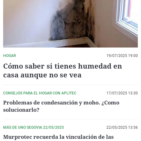
La rosa de los vientos
Caso
Extremadura
Virales
Gente viajera
Retornados
Galicia
Televisión
Como el perro y el gat
Equipo de investigaci
La Rioja
Elecciones
Operación Viuda Negr
Navarra
País Vasco
HOGAR
19/07/2025 19:00
Cómo saber si tienes humedad en
casa aunque no se vea
CONSEJOS PARA EL HOGAR CON APLITEC
17/07/2025 13:30
Problemas de condesanción y moho. ¿Como
solucionarlo?
MÁS DE UNO SEGOVIA 22/05/2025
22/05/2025 13:56
Murprotec recuerda la vinculación de las