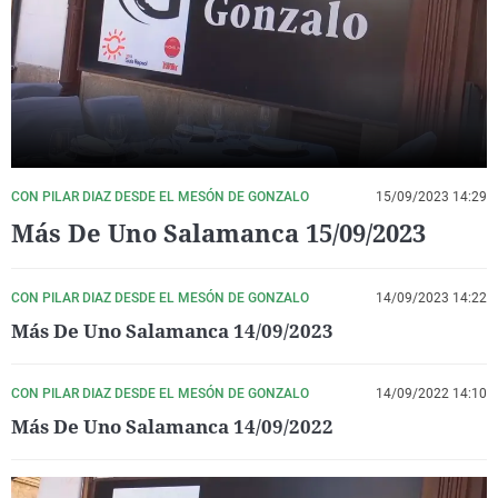
La rosa de los vientos
Caso
Extremadura
Virales
Gente viajera
Retornados
Galicia
Televisión
Como el perro y el gat
Equipo de investigaci
La Rioja
Elecciones
Operación Viuda Negr
Navarra
País Vasco
CON PILAR DIAZ DESDE EL MESÓN DE GONZALO
15/09/2023 14:29
Más De Uno Salamanca 15/09/2023
CON PILAR DIAZ DESDE EL MESÓN DE GONZALO
14/09/2023 14:22
Más De Uno Salamanca 14/09/2023
CON PILAR DIAZ DESDE EL MESÓN DE GONZALO
14/09/2022 14:10
Más De Uno Salamanca 14/09/2022