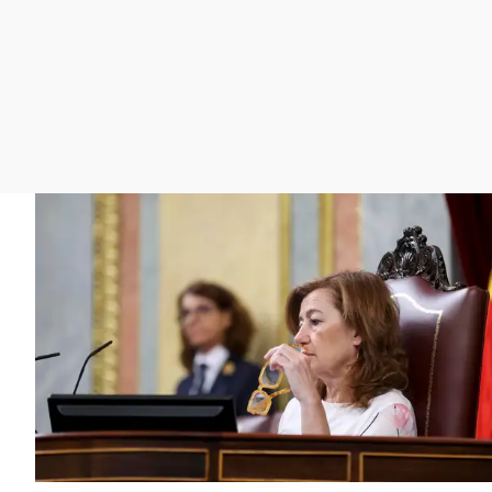
La rosa de los vientos
Caso
Extremadura
Gente viajera
Retornados
Galicia
Como el perro y el
Equipo de investigación
La Rioja
gato
Operación Viuda
Navarra
Negra
País Vasco