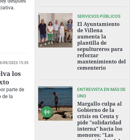
 ley después
iativa.
SERVICIOS PÚBLICOS
El Ayuntamiento
de Villena
aumenta la
plantilla de
sepultureros para
reforzar
mantenimiento del
8/09/2023 15:35
cementerio
lva los
xto
or parte de
ENTREVISTA EN MÁS DE
 de la
UNO
Margallo culpa al
Gobierno de la
crisis en Ceuta y
pide "solidaridad
interna" hacia los
menores: "Las