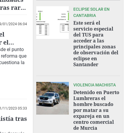
ras raras
ECLIPSE SOLAR EN
CANTABRIA
Este será el
9/01/2024 06:04
servicio especial
el
del TUS para
acceder a las
 el
principales zonas
sde el punto
de observación del
na reforma que
eclipse en
cuestiona la
Santander
VIOLENCIA MACHISTA
Detenido en Puerto
Lumbreras el
hombre buscado
1/11/2023 05:33
por matar a su
expareja en un
istía tras
centro comercial
de Murcia