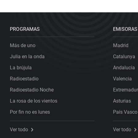
PROGRAMAS
EMISORAS
Más de uno
Madrid
Julia en la onda
Catalunya
La brújula
Andalucía
Radioestadio
Valencia
Radioestadio Noche
Extremadu
La rosa de los vientos
Asturias
Por fin no es lunes
País Vasco
Ver todo
Ver todo