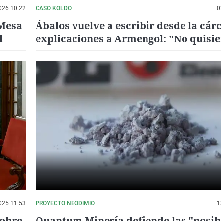
026 10:22
CASO KOLDO
0
 Mesa
Ábalos vuelve a escribir desde la cárc
l
explicaciones a Armengol: "No quisie
malpensado"
025 11:53
PROYECTO NEODIMIO
1
sobre
Quantum Minería defiende las "posib