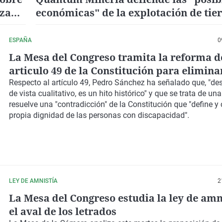
nza
económicas" de la explotación de tier
para Campo de Montiel
ESPAÑA
0
La Mesa del Congreso tramita la reforma d
articulo 49 de la Constitución para eliminar
término "disminuido"
Respecto al artículo 49, Pedro Sánchez ha señalado que, "de
de vista cualitativo, es un hito histórico" y que se trata de u
resuelve una "contradicción" de la Constitución que "define y 
propia dignidad de las personas con discapacidad".
LEY DE AMNISTÍA
2
La Mesa del Congreso estudia la ley de amn
el aval de los letrados