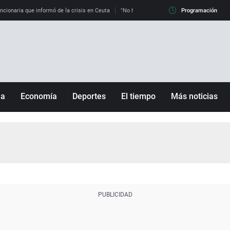
uncionaria que informó de la crisis en Ceuta
"No hay mafias, que no nos engañen": exper
Programación
ña
Economía
Deportes
El tiempo
Más noticias
Fútbol
Sociedad
Baloncesto
Mundo
Tenis
Salud
Motor
Cultura
Ciencia y Tecnología
adrid
Gastronomía
nciana
Medio ambiente