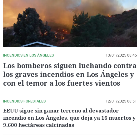
La rosa de los vientos
Caso
Extremadura
Virales
Gente viajera
Retornados
Galicia
Televisión
Como el perro y el gat
Equipo de investigaci
La Rioja
Elecciones
Operación Viuda Negr
Navarra
País Vasco
INCENDIOS EN LOS ÁNGELES
13/01/2025 08:45
Los bomberos siguen luchando contra
los graves incendios en Los Ángeles y
con el temor a los fuertes vientos
INCENDIOS FORESTALES
12/01/2025 08:51
EEUU sigue sin ganar terreno al devastador
incendio en Los Ángeles, que deja ya 16 muertos y
9.600 hectáreas calcinadas