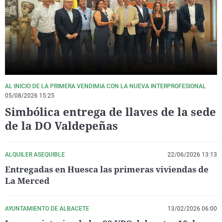
La rosa de los vientos
Caso
Extremadura
Virales
Gente viajera
Retornados
Galicia
Televisión
Como el perro y el gat
Equipo de investigaci
La Rioja
Elecciones
Operación Viuda Negr
Navarra
País Vasco
AL INICIO DE LA PRIMERA VENDIMIA CON LA NUEVA INTERPROFESIONAL
05/08/2026 15:25
Simbólica entrega de llaves de la sede
de la DO Valdepeñas
ALQUILER ASEQUIBLE
22/06/2026 13:13
Entregadas en Huesca las primeras viviendas de
La Merced
AYUNTAMIENTO DE ALBACETE
13/02/2026 06:00