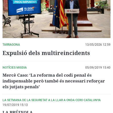
La rosa de los vientos
Caso
Extremadura
Virales
Gente viajera
Retornados
Galicia
Televisión
Como el perro y el gat
Equipo de investigaci
La Rioja
Elecciones
Operación Viuda Negr
Navarra
País Vasco
TARRAGONA
13/05/2026 12:59
Expulsió dels multireincidents
NOTÍCIES MIGDIA
05/09/2019 15:40
Mercè Caso: ‘La reforma del codi penal és
indispensable però també és necessari reforçar
els jutjats penals’
LA SETMANA DE LA SEGURETAT A LA LLAR A ONDA CERO CATALUNYA
19/07/2019 15:13
LA BRÚIXOLA