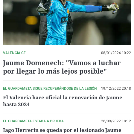
La rosa de los vientos
Caso
Extremadura
Virales
Gente viajera
Retornados
Galicia
Televisión
Como el perro y el gat
Equipo de investigaci
La Rioja
Elecciones
Operación Viuda Negr
Navarra
País Vasco
VALENCIA CF
08/01/2024 10:22
Jaume Domenech: "Vamos a luchar
por llegar lo más lejos posible"
EL GUARDAMETA SIGUE RECUPERÁNDOSE DE LA LESIÓN
19/12/2022 20:18
El Valencia hace oficial la renovación de Jaume
hasta 2024
EL GUARDAMETA ESTABA A PRUEBA
26/09/2022 18:12
Iago Herrerín se queda por el lesionado Jaume