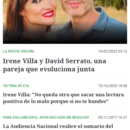
La rosa de los vientos
Caso
Extremadura
Virales
Gente viajera
Retornados
Galicia
Televisión
Como el perro y el gat
Equipo de investigaci
La Rioja
Elecciones
Operación Viuda Negr
Navarra
País Vasco
LA NOCHE OSCURA
19/05/2025 03:12
Irene Villa y David Serrato, una
pareja que evoluciona junta
VÍCTIMA DE ETA
15/10/2020 18:08
Irene Villa: "No queda otra que sacar una lectura
positiva de lo malo porque si no te hundes"
PARA ESCLARECER EL ATENTADO AÚN SIN RESOLVER
05/11/2017 16:27
La Audiencia Nacional reabre el sumario del