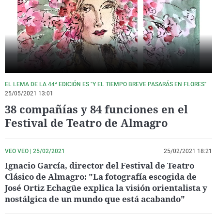
La rosa de los vientos
Caso
Extremadura
Virales
Gente viajera
Retornados
Galicia
Televisión
Como el perro y el gat
Equipo de investigaci
La Rioja
Elecciones
Operación Viuda Negr
Navarra
País Vasco
EL LEMA DE LA 44ª EDICIÓN ES "Y EL TIEMPO BREVE PASARÁS EN FLORES"
25/05/2021 13:01
38 compañías y 84 funciones en el
Festival de Teatro de Almagro
VEO VEO | 25/02/2021
25/02/2021 18:21
Ignacio García, director del Festival de Teatro
Clásico de Almagro: "La fotografía escogida de
José Ortiz Echagüe explica la visión orientalista y
nostálgica de un mundo que está acabando"