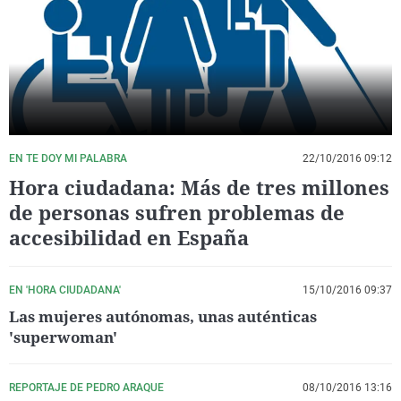
La rosa de los vientos
Caso
Extremadura
Virales
Gente viajera
Retornados
Galicia
Televisión
Como el perro y el gat
Equipo de investigaci
La Rioja
Elecciones
Operación Viuda Negr
Navarra
País Vasco
EN TE DOY MI PALABRA
22/10/2016 09:12
Hora ciudadana: Más de tres millones
de personas sufren problemas de
accesibilidad en España
EN 'HORA CIUDADANA'
15/10/2016 09:37
Las mujeres autónomas, unas auténticas
'superwoman'
REPORTAJE DE PEDRO ARAQUE
08/10/2016 13:16