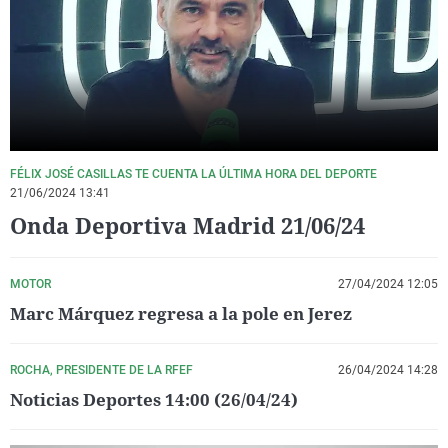
La rosa de los vientos
Caso
Extremadura
Virales
Gente viajera
Retornados
Galicia
Televisión
Como el perro y el gat
Equipo de investigaci
La Rioja
Elecciones
Operación Viuda Negr
Navarra
País Vasco
FÉLIX JOSÉ CASILLAS TE CUENTA LA ÚLTIMA HORA DEL DEPORTE
21/06/2024 13:41
Onda Deportiva Madrid 21/06/24
MOTOR
27/04/2024 12:05
Marc Márquez regresa a la pole en Jerez
ROCHA, PRESIDENTE DE LA RFEF
26/04/2024 14:28
Noticias Deportes 14:00 (26/04/24)