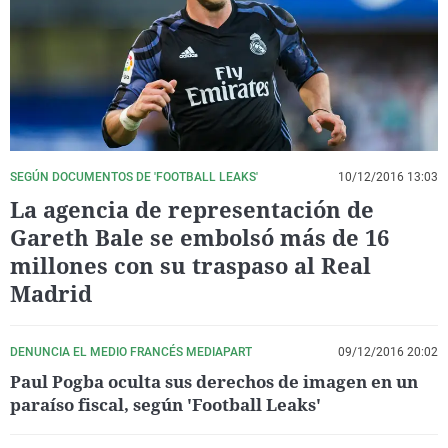
La rosa de los vientos
Caso
Extremadura
Virales
Gente viajera
Retornados
Galicia
Televisión
Como el perro y el gat
Equipo de investigaci
La Rioja
Elecciones
Operación Viuda Negr
Navarra
País Vasco
SEGÚN DOCUMENTOS DE 'FOOTBALL LEAKS'
10/12/2016 13:03
La agencia de representación de
Gareth Bale se embolsó más de 16
millones con su traspaso al Real
Madrid
DENUNCIA EL MEDIO FRANCÉS MEDIAPART
09/12/2016 20:02
Paul Pogba oculta sus derechos de imagen en un
paraíso fiscal, según 'Football Leaks'