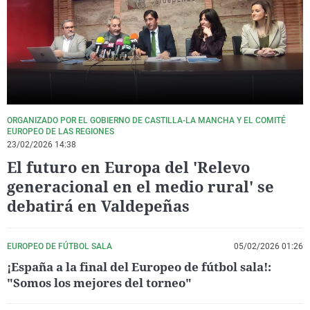
La rosa de los vientos
Caso
Extremadura
Virales
Gente viajera
Retornados
Galicia
Televisión
Como el perro y el gat
Equipo de investigaci
La Rioja
Elecciones
Operación Viuda Negr
Navarra
País Vasco
ORGANIZADO POR EL GOBIERNO DE CASTILLA-LA MANCHA Y EL COMITÉ
EUROPEO DE LAS REGIONES
23/02/2026 14:38
El futuro en Europa del 'Relevo
generacional en el medio rural' se
debatirá en Valdepeñas
EUROPEO DE FÚTBOL SALA
05/02/2026 01:26
¡España a la final del Europeo de fútbol sala!:
"Somos los mejores del torneo"