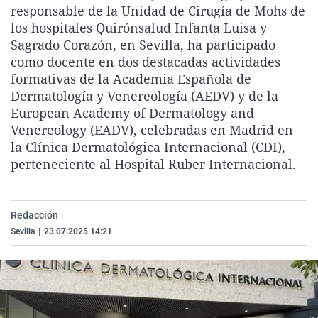
responsable de la Unidad de Cirugía de Mohs de
La rosa de los vientos
Caso
Extremadura
Virales
los hospitales Quirónsalud Infanta Luisa y
Gente viajera
Retornados
Galicia
Televisión
Sagrado Corazón, en Sevilla, ha participado
como docente en dos destacadas actividades
Como el perro y el gat
Equipo de investigaci
La Rioja
Elecciones
formativas de la Academia Española de
Operación Viuda Negr
Navarra
Dermatología y Venereología (AEDV) y de la
European Academy of Dermatology and
País Vasco
Venereology (EADV), celebradas en Madrid en
la Clínica Dermatológica Internacional (CDI),
perteneciente al Hospital Ruber Internacional.
Redacción
Sevilla
|
23.07.2025 14:21