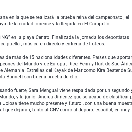
na en la que se realizará la prueba reina del campeonato , el
ya de la ciudad jonense y la llegada en El Campello.
VING” en la playa Centro. Finalizada la jornada los deportistas
a paella , música en directo y entrega de trofeos.
tas de más de 15 nacionalidades diferentes. Países que aporta
peones del Mundo y de Europa ; Rice, Fenn y Hart de Sud Áfric
t de Alemania .Estrellas del Kayak de Mar como Kira Bester de S
ñola Bunnett son buena prueba de ello.
isando fuerte, Sara Mengual viene respaldada por un segundo 
Mundo, y la junior Andrea Jiménez que se acaba de clasificar 
ila Joiosa tiene mucho presente y futuro , con una buena muest
nal que dejaran, tanto al CNV como al deporte español, en muy