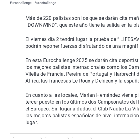
Eurochallenge | Eurochallenge
Más de 220 palistas son los que se darán cita maña
¨DOWNWIND”, que este año tiene la salida en la pla
El viernes día 2 tendrá lugar la prueba de “ LIFESA
podrán reponer fuerzas disfrutando de una magnific
En esta Eurochallenge 2025 se darán cita deportis
los mejores palistas internacionales como los Cam
Vilella de Francia, Pereira de Portugal y Harbrech
África, las francesas Le Roux y Delrieux y la espa
En cuanto a las locales, Marian Hernández viene p
tercer puesto en los últimos dos Campeonatos del 
el Europeo. Sin lugar a dudas, el Club Náutic La V
las mejores palistas españolas de nivel internacio
lugar.