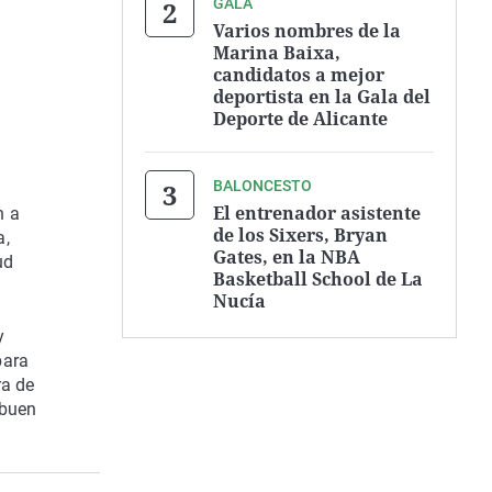
GALA
Varios nombres de la
Marina Baixa,
candidatos a mejor
deportista en la Gala del
Deporte de Alicante
BALONCESTO
El entrenador asistente
n a
de los Sixers, Bryan
a,
Gates, en la NBA
ud
Basketball School de La
Nucía
y
para
ra de
 buen