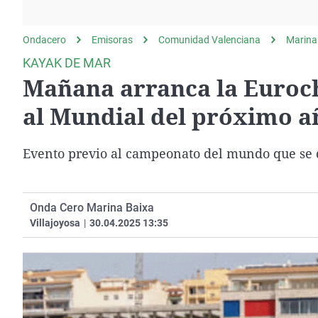
La rosa de los vientos
Caso
Extremadura
Gente viajera
Retornados
Galicia
Ondacero
Emisoras
Comunidad Valenciana
Marina
Como el perro y el
Equipo de investigación
La Rioja
KAYAK DE MAR
gato
Mañana arranca la Euroch
Operación Viuda
Navarra
Negra
País Vasco
al Mundial del próximo a
Evento previo al campeonato del mundo que se 
Onda Cero Marina Baixa
Villajoyosa
|
30.04.2025 13:35