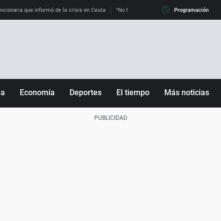
uncionaria que informó de la crisis en Ceuta
"No hay mafias, que no nos engañen": exper
Programación
ña
Economía
Deportes
El tiempo
Más noticias
Fútbol
Sociedad
Baloncesto
Mundo
Tenis
Salud
Motor
Cultura
Ciencia y Tecnología
adrid
Gastronomía
nciana
Medio ambiente