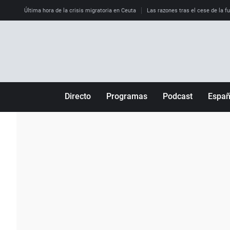
Última hora de la crisis migratoria en Ceuta
Las razones tras el cese de la f
Directo
Programas
Podcast
Espa
Más de uno
Los Perseguidos
Andalucía
Por fin
Malas decisiones
Aragón
Julia en la onda
Expedientes del más allá
Baleares
La brújula
El viaje del Guernica
Cantabria
Radioestadio
Invisibles
Cataluña
Radioestadio noche
Prohibido morirse
Comunidad de M
El colegio invisible
Esto no ha pasado
Comunitat Vale