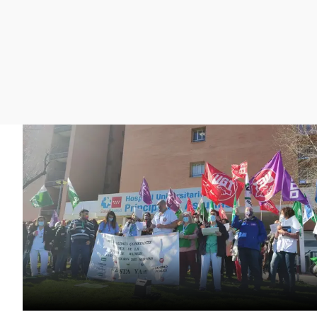
La rosa de los vientos
Caso
Extremadura
Gente viajera
Retornados
Galicia
Como el perro y el
Equipo de investigación
La Rioja
gato
Operación Viuda
Navarra
Negra
País Vasco