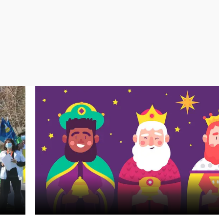
Virales
Televisión
Elecciones