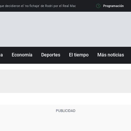
e decidieron el 'no fichaje' de Rodri por el Real Madrid y su 'sí' al Barça
Programación
La llamada de
ña
Economía
Deportes
El tiempo
Más noticias
Fútbol
Sociedad
Baloncesto
Mundo
Tenis
Salud
Motor
Cultura
Ciencia y Tecnología
adrid
Gastronomía
nciana
Medio ambiente