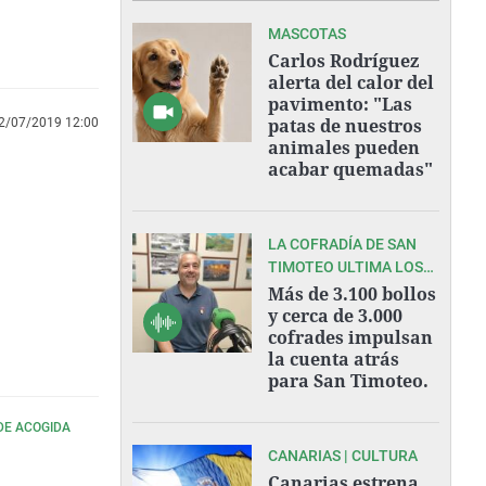
MASCOTAS
Carlos Rodríguez
alerta del calor del
pavimento: "Las
patas de nuestros
2/07/2019 12:00
animales pueden
acabar quemadas"
LA COFRADÍA DE SAN
TIMOTEO ULTIMA LOS
PREPARATIVOS DE UNA
Más de 3.100 bollos
DE LAS GRANDES
y cerca de 3.000
cofrades impulsan
FIESTAS DEL VERANO
la cuenta atrás
ASTURIANO.
para San Timoteo.
DE ACOGIDA
CANARIAS | CULTURA
Canarias estrena