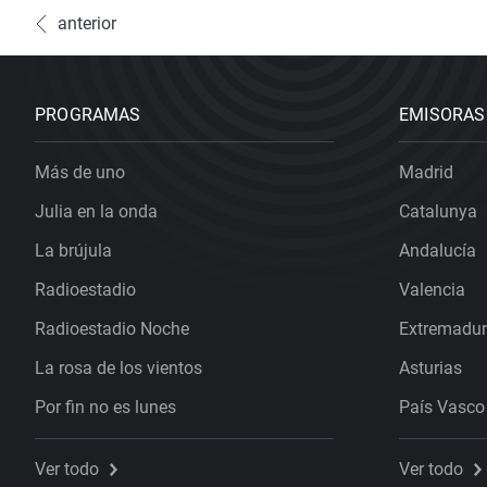
anterior
PROGRAMAS
EMISORAS
Más de uno
Madrid
Julia en la onda
Catalunya
La brújula
Andalucía
Radioestadio
Valencia
Radioestadio Noche
Extremadu
La rosa de los vientos
Asturias
Por fin no es lunes
País Vasco
Ver todo
Ver todo