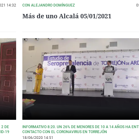
021 14:32
CON ALEJANDRO DOMÍNGUEZ
0
Más de uno Alcalá 05/01/2021
 2 DE
INFORMATIVO 8:20. UN 26% DE MENORES DE 10 A 14 AÑOS HA EN
ID-19
CONTACTO CON EL CORONAVIRUS EN TORREJÓN
18/06/2020 14:51