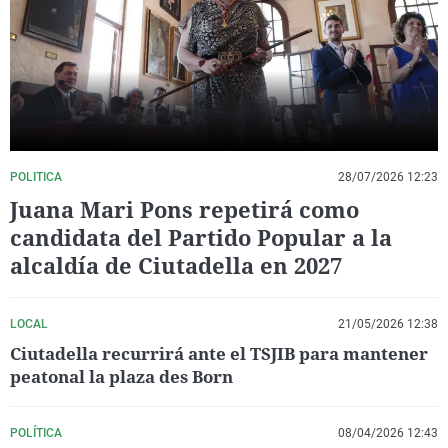
La rosa de los vientos
Caso
Extremadura
Virales
Gente viajera
Retornados
Galicia
Televisión
Como el perro y el gat
Equipo de investigaci
La Rioja
Elecciones
Operación Viuda Negr
Navarra
País Vasco
POLITICA
28/07/2026 12:23
Juana Mari Pons repetirá como
candidata del Partido Popular a la
alcaldía de Ciutadella en 2027
LOCAL
21/05/2026 12:38
Ciutadella recurrirá ante el TSJIB para mantener
peatonal la plaza des Born
POLÍTICA
08/04/2026 12:43