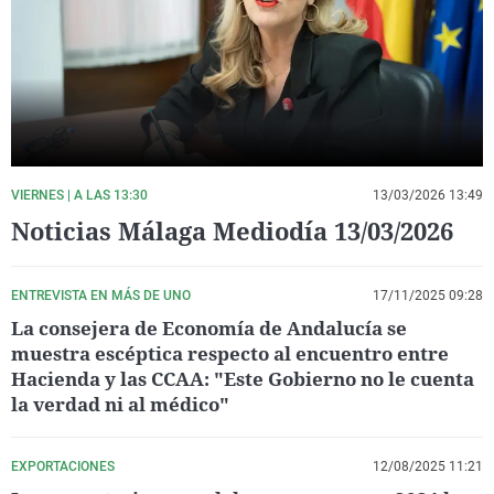
La rosa de los vientos
Caso
Extremadura
Virales
Gente viajera
Retornados
Galicia
Televisión
Como el perro y el gat
Equipo de investigaci
La Rioja
Elecciones
Operación Viuda Negr
Navarra
País Vasco
VIERNES | A LAS 13:30
13/03/2026 13:49
Noticias Málaga Mediodía 13/03/2026
ENTREVISTA EN MÁS DE UNO
17/11/2025 09:28
La consejera de Economía de Andalucía se
muestra escéptica respecto al encuentro entre
Hacienda y las CCAA: "Este Gobierno no le cuenta
la verdad ni al médico"
EXPORTACIONES
12/08/2025 11:21