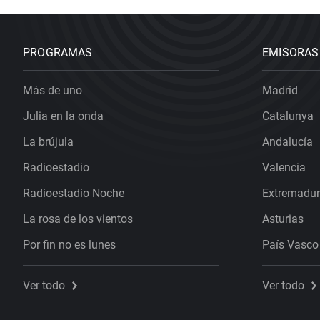
PROGRAMAS
EMISORAS
Más de uno
Madrid
Julia en la onda
Catalunya
La brújula
Andalucía
Radioestadio
Valencia
Radioestadio Noche
Extremadu
La rosa de los vientos
Asturias
Por fin no es lunes
País Vasco
Ver todo
Ver todo