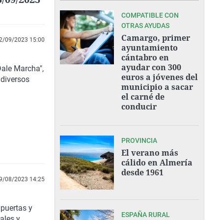
COMPATIBLE CON
OTRAS AYUDAS
Camargo, primer
2/09/2023 15:00
ayuntamiento
cántabro en
ayudar con 300
Dale Marcha",
euros a jóvenes del
 diversos
municipio a sacar
el carné de
conducir
PROVINCIA
El verano más
cálido en Almería
desde 1961
9/08/2023 14:25
 puertas y
ESPAÑA RURAL
ales y