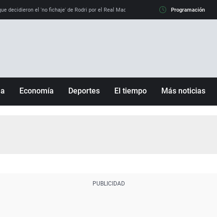
e decidieron el 'no fichaje' de Rodri por el Real Madrid y su 'sí' al Barça
Programación
La llamada de
ña
Economía
Deportes
El tiempo
Más noticias
Fútbol
Sociedad
Baloncesto
Mundo
Tenis
Salud
Motor
Cultura
Ciencia y Tecnología
adrid
Gastronomía
nciana
Medio ambiente