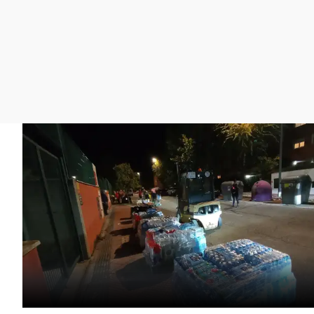
La rosa de los vientos
Caso
Extremadura
Gente viajera
Retornados
Galicia
Como el perro y el
Equipo de investigación
La Rioja
gato
Operación Viuda
Navarra
Negra
País Vasco