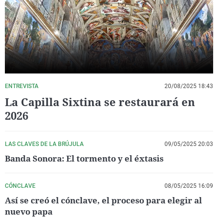
La rosa de los vientos
Caso
Extremadura
Virales
Gente viajera
Retornados
Galicia
Televisión
Como el perro y el gat
Equipo de investigaci
La Rioja
Elecciones
Operación Viuda Negr
Navarra
País Vasco
ENTREVISTA
20/08/2025 18:43
La Capilla Sixtina se restaurará en
2026
LAS CLAVES DE LA BRÚJULA
09/05/2025 20:03
Banda Sonora: El tormento y el éxtasis
CÓNCLAVE
08/05/2025 16:09
Así se creó el cónclave, el proceso para elegir al
nuevo papa